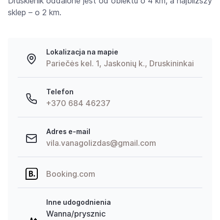
Druskienik oddalone jest od obiektu o 4 km, a najbliższy
sklep – o 2 km.
Lokalizacja na mapie
Pariečės kel. 1, Jaskonių k., Druskininkai
Telefon
+370 684 46237
Adres e-mail
vila.vanagolizdas@gmail.com
Booking.com
Inne udogodnienia
Wanna/prysznic