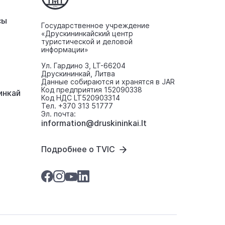
сы
Государственное учреждение
«Друскининкайский центр
туристической и деловой
информации»
Ул. Гардино 3, LT-66204
Друскининкай, Литва
Данные собираются и хранятся в JAR
Код предприятия 152090338
инкaй
Код НДС LT520903314
Тел. +370 313 51777
Эл. почта:
information@druskininkai.lt
Подробнее о TVIC