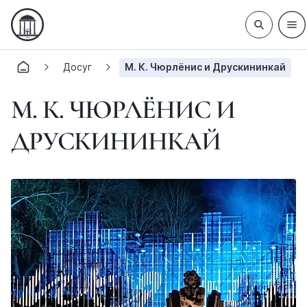
Досуг
М. К. Чюрлёнис и Друскининкай
М. К. ЧЮРЛЁНИС И
ДРУСКИНИНКАЙ