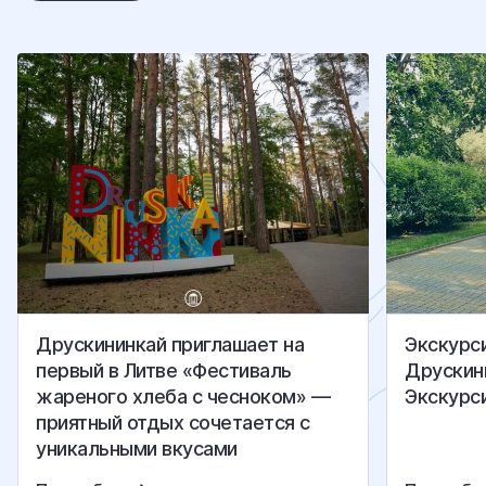
Друскининкай приглашаeт на
Экскурс
первый в Литве «Фестиваль
Друскин
жареного хлеба с чесноком» —
Экскурс
приятный отдых сочетается с
уникальными вкусами