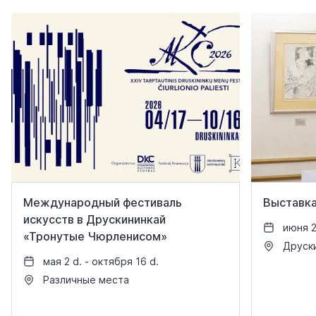
Международный фестиваль
Выставка
искусств в Друскининкай
июня 27
«Тронутые Чюрленисом»
Друски
мая 2 d. - октября 16 d.
Различные места