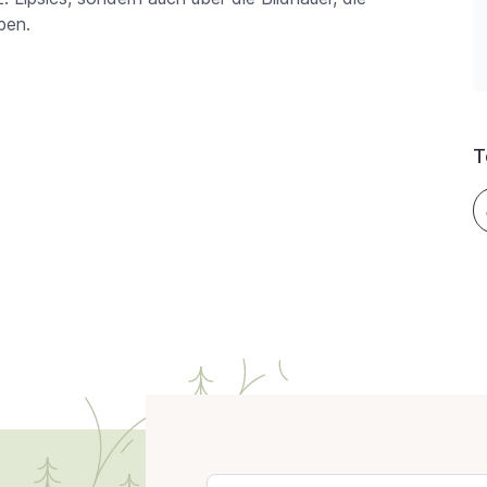
ben.
T