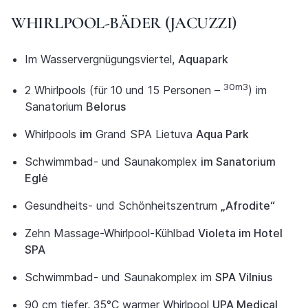
WHIRLPOOL-BÄDER (JACUZZI)
Im Wasservergnügungsviertel,
Aquapark
30m3
2 Whirlpools (für 10 und 15 Personen –
) im
Sanatorium
Belorus
Whirlpools
im
Grand SPA Lietuva
Aqua Park
Schwimmbad- und Saunakomplex
im Sanatorium
Eglė
Gesundheits- und Schönheitszentrum
„Afrodite“
Zehn Massage-Whirlpool-Kühlbad
Violeta im Hotel
SPA
Schwimmbad- und Saunakomplex im
SPA Vilnius
90 cm tiefer,
35°C warmer Whirlpool
UPA Medical