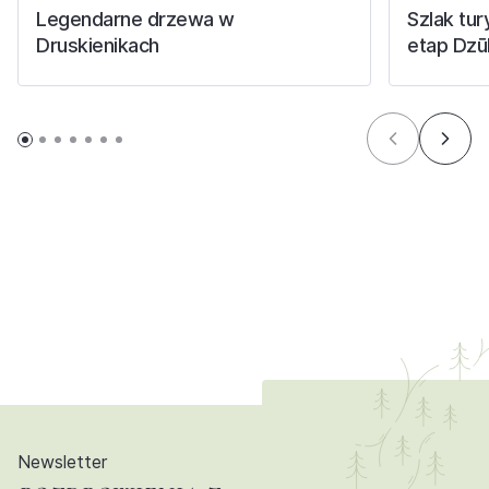
Legendarne drzewa w
Szlak tur
Druskienikach
etap Dzūk
Newsletter