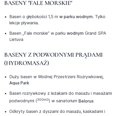
BASENY "FALE MORSKIE"
Basen o głębokości 1,5 m
w parku wodnym
. Tylko
lekcje pływania.
Basen „Fale morskie” w parku
wodnym
Grand SPA
Lietuva
BASENY Z PODWODNYMI PRĄDAMI
(HYDROMASAŻ)
Duży basen w Wodnej Przestrzeni Rozrywkowej,
Aqua Park
Basen rozrywkowy z leżakami do masażu i masażami
300m3
podwodnymi (
) w sanatorium
Belorus
Odkryty basen z dyszami do masażu, kaskadami i