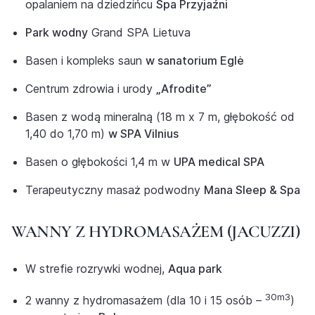
opalaniem na dziedzińcu
Spa Przyjaźni
Park wodny
Grand SPA Lietuva
Basen i kompleks saun
w sanatorium Eglė
Centrum zdrowia i urody
„Afrodite”
Basen z wodą mineralną (18 m x 7 m, głębokość od
1,40 do 1,70 m)
w SPA Vilnius
Basen o głębokości 1,4 m w
UPA medical SPA
Terapeutyczny masaż podwodny
Mana Sleep & Spa
WANNY Z HYDROMASAŻEM (JACUZZI)
W strefie rozrywki wodnej,
Aqua park
30m3
2 wanny z hydromasażem (dla 10 i 15 osób –
)