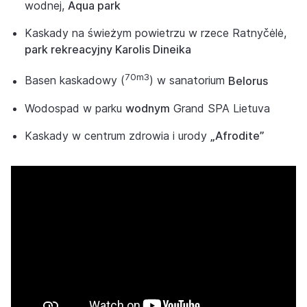
wodnej,
Aqua park
Kaskady na świeżym powietrzu w rzece Ratnyčėlė,
park rekreacyjny Karolis Dineika
70m3
Basen kaskadowy (
) w sanatorium
Belorus
Wodospad w parku
wodnym
Grand SPA Lietuva
Kaskady w centrum zdrowia i urody
„Afrodite”