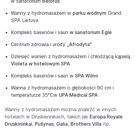
w sanatorium
Belorus
Wanny z hydromasażem w
parku wodnym
Grand
SPA Lietuva
Kompleks basenów i saun
w sanatorium Eglė
Centrum zdrowia i urody
„Afrodyta”
Dziesięć wanien z hydromasażem i chłodzącą kąpielą
Violeta w hotelowym SPA
Kompleks basenów i saun w
SPA Wilno
Wanna
z hydromasażem
o głębokości 90 cm i
temperaturze
35°C
w
UPA Medical SPA
Wanny z hydromasażem można znaleźć w innych
hotelach w Druskiennikach, takich jak
Europa Royale
Druskininkai
,
Pušynas
,
Galia
,
Brothers Villa
itp.