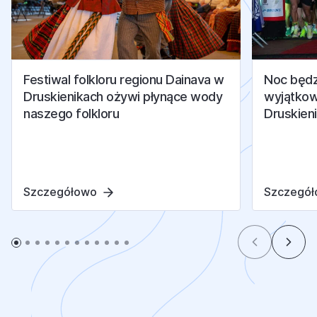
Festiwal folkloru regionu Dainava w
Noc będz
Druskienikach ożywi płynące wody
wyjątkow
naszego folkloru
Druskieni
Szczegółowo
Szczegó