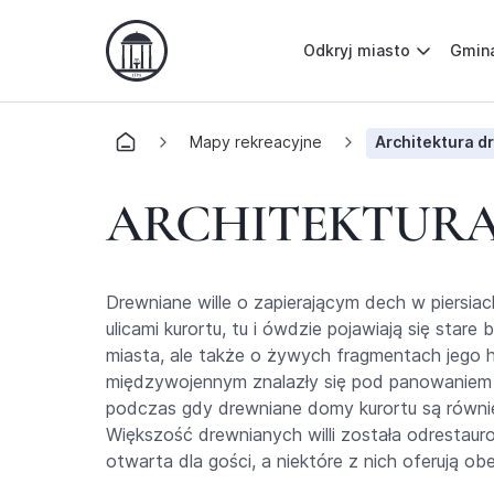
Odkryj miasto
Gmin
Mapy rekreacyjne
Architektura d
ARCHITEKTUR
Drewniane wille o zapierającym dech w piersiac
ulicami kurortu, tu i ówdzie pojawiają się stare
miasta, ale także o żywych fragmentach jego his
międzywojennym znalazły się pod panowaniem p
podczas gdy drewniane domy kurortu są równ
Większość drewnianych willi została odrestaurow
otwarta dla gości, a niektóre z nich oferują o