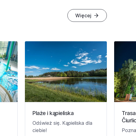
Więcej
Plaże i kąpieliska
Trasa
Čiurl
Odśwież się. Kąpieliska dla
ciebie!
Poznaj