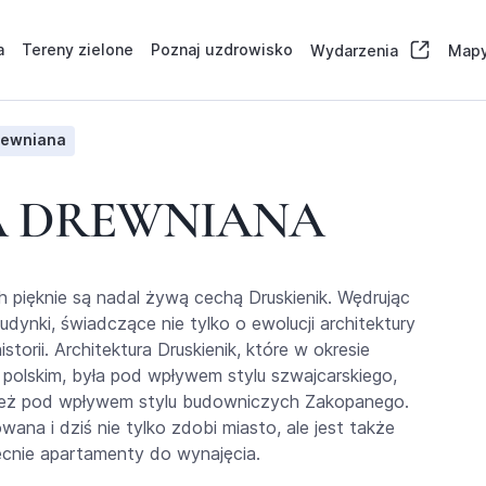
a
Tereny zielone
Poznaj uzdrowisko
Wydarzenia
Mapy
rewniana
A DREWNIANA
h pięknie są nadal żywą cechą Druskienik. Wędrując
 budynki, świadczące nie tylko o ewolucji architektury
torii. Architektura Druskienik, które w okresie
olskim, była pod wpływem stylu szwajcarskiego,
ież pod wpływem stylu budowniczych Zakopanego.
ana i dziś nie tylko zdobi miasto, ale jest także
becnie apartamenty do wynajęcia.