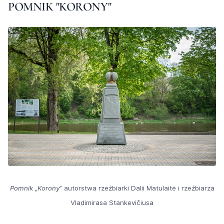
POMNIK "KORONY"
Pomnik
„
Korony
” autorstwa rzeźbiarki Dalii Matulaitė i rzeźbiarza
Vladimirasa Stankevičiusa