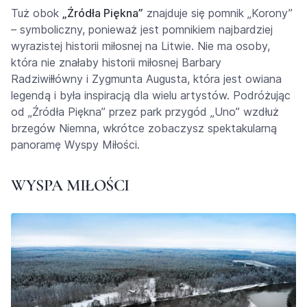
Tuż obok
„Źródła Piękna”
znajduje się pomnik „Korony”
– symboliczny, ponieważ jest pomnikiem najbardziej
wyrazistej historii miłosnej na Litwie. Nie ma osoby,
która nie znałaby historii miłosnej Barbary
Radziwiłłówny i Zygmunta Augusta, która jest owiana
legendą i była inspiracją dla wielu artystów. Podróżując
od „Źródła Piękna” przez park przygód „Uno” wzdłuż
brzegów Niemna, wkrótce zobaczysz spektakularną
panoramę Wyspy Miłości.
WYSPA MIŁOŚCI