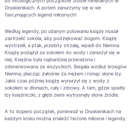
do mitologicznych początków źródeł mineralnych w
Druskienikach. A potem zanurzymy się w wir
fascynujących legend miłosnych!
Według legendy, po udanym polowaniu książę musiał
zastrzelić sokoła, aby podziękować bogom. Książę
wystrzelił, a ptak, przebity strzałą, wpadł do Niemna.
Książę podążył za sokołem do wody i zanurzył się w
niej. Księżna była najbardziej przerażona i
zdenerwowana ze wszystkich. Biegała wzdłuż brzegów
Niemna, płacząc żałośnie za mężem i roniąc słone łzy.
Jakiś czas później książę wynurzył się z wody z
sokołem w dłoniach, cały i zdrowy. A tam, gdzie spadły
łzy księżniczki, z głębi ziemi wytrysnęły słone źródła.
A to dopiero początek, ponieważ w Druskienikach na
każdym kroku można znaleźć historie miłosne i legendy.