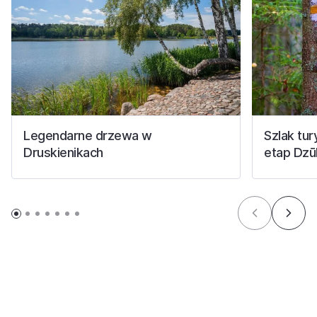
Legendarne drzewa w
Szlak tur
Druskienikach
etap Dzūk