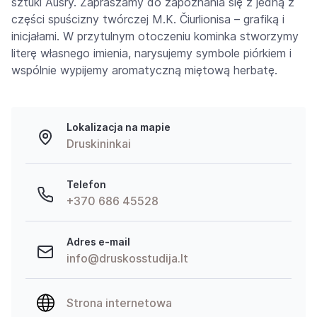
sztuki Aušry. Zapraszamy do zapoznania się z jedną z
części spuścizny twórczej M.K. Čiurlionisa – grafiką i
inicjałami. W przytulnym otoczeniu kominka stworzymy
literę własnego imienia, narysujemy symbole piórkiem i
wspólnie wypijemy aromatyczną miętową herbatę.
Lokalizacja na mapie
Druskininkai
Telefon
+370 686 45528
Adres e-mail
info@druskosstudija.lt
Strona internetowa