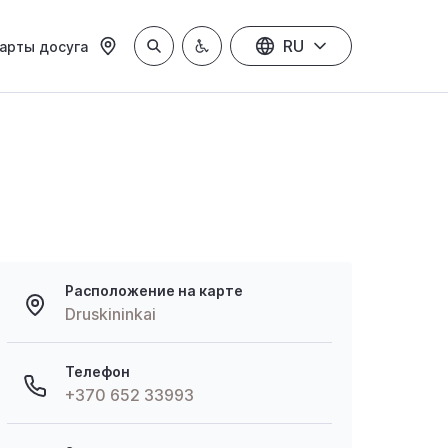
RU
арты досуга
Расположение на карте
Druskininkai
Телефон
+370 652 33993