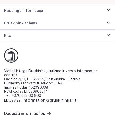
Naudinga informacija
Druskininkiečiams
Kita
Viešoji įstaiga Druskininkų turizmo ir verslo informacijos
centras
Gardino g. 3, LT-66204, Druskininkai, Lietuva
Duomenys renkami ir saugomi JAR
Įmonės kodas 152090338
PVM kodas LT520903314
Tel. +370 313 60 800
information@druskininkai.lt
El. paštas:
Daugiau informacijos