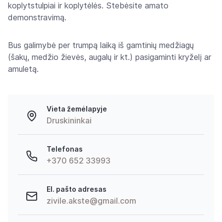
koplytstulpiai ir koplytėlės. Stebėsite amato
demonstravimą.
Bus galimybė per trumpą laiką iš gamtinių medžiagų
(šakų, medžio žievės, augalų ir kt.) pasigaminti kryželį ar
amuletą.
Vieta žemėlapyje
Druskininkai
Telefonas
+370 652 33993
El. pašto adresas
zivile.akste@gmail.com