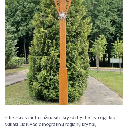
Edukacijos metu sužinosite kryždirbystės istoriją, kuo
skiriasi Lietuvos etnografinių regionų kryžiai,