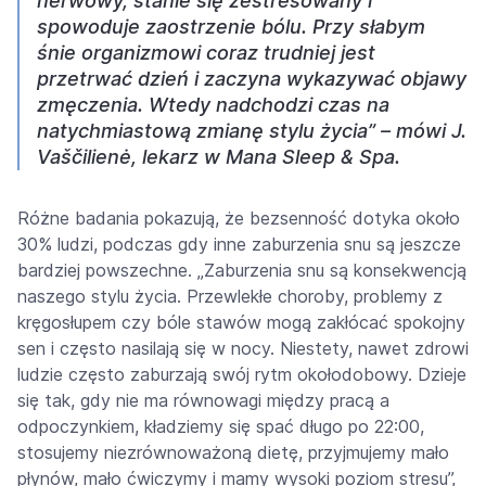
nerwowy, stanie się zestresowany i
spowoduje zaostrzenie bólu. Przy słabym
śnie organizmowi coraz trudniej jest
przetrwać dzień i zaczyna wykazywać objawy
zmęczenia. Wtedy nadchodzi czas na
natychmiastową zmianę stylu życia” – mówi J.
Vaščilienė, lekarz w Mana Sleep & Spa.
Różne badania pokazują, że bezsenność dotyka około
30% ludzi, podczas gdy inne zaburzenia snu są jeszcze
bardziej powszechne. „Zaburzenia snu są konsekwencją
naszego stylu życia. Przewlekłe choroby, problemy z
kręgosłupem czy bóle stawów mogą zakłócać spokojny
sen i często nasilają się w nocy. Niestety, nawet zdrowi
ludzie często zaburzają swój rytm okołodobowy. Dzieje
się tak, gdy nie ma równowagi między pracą a
odpoczynkiem, kładziemy się spać długo po 22:00,
stosujemy niezrównoważoną dietę, przyjmujemy mało
płynów, mało ćwiczymy i mamy wysoki poziom stresu”,