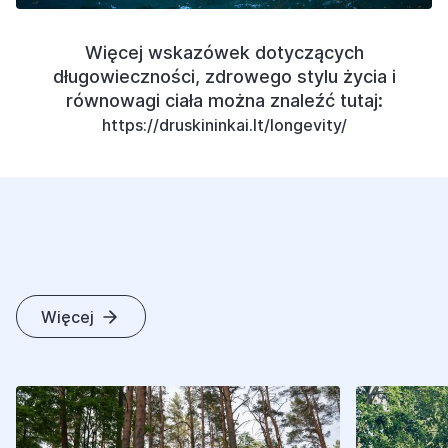
Więcej wskazówek dotyczących
długowieczności, zdrowego stylu życia i
równowagi ciała można znaleźć tutaj:
https://druskininkai.lt/longevity/
Więcej
I
N
N
E
A
R
T
Y
K
U
Ł
Y