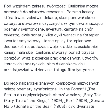
Pod względem zakresu twórczości Čiurlionisa można
porównać do mistrzów renesansu. Pomimo kariery,
która trwała zaledwie dekadę, skomponował około
czterystu utworów muzycznych, w tym dwa znaczące
poematy symfoniczne, uwerturę, kantatę na chór i
orkiestrę, dwie sonaty, kilka cykli wariacji na fortepian,
kwartet smyczkowy i liczne opusy fortepianowe.
Jednocześnie, podczas swojej krótkiej sześcioletniej
kariery malarskiej, Čiurlionis stworzył ponad trzysta
obrazów, wraz z kolekcją prac graficznych, utworów
literackich i poetyckich, pism dziennikarskich i
przedsięwzięć w dziedzinie fotografii artystycznej.
Do jego najbardziej znanych kompozycji muzycznych
należą poematy symfoniczne „In the Forest” i „The
Sea”, a do najsłynniejszych obrazów należą „Fairy Tale
(Fairy Tale of the Kings)” (1909), „Rex” (1909), „Sonata
No 5 (Sonata of the Sea)” (1908) i cykl dwunastu