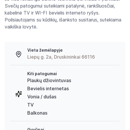
Svečių patogumui suteikiami patalynė, rankšluosčiai,
kabelinė TV ir WI-FI bevielis interneto ryšys.
Poilsiautojams su kūdikių, išanksto susitarus, sutekiama
vaikiška lovytė.
Vieta žemėlapyje
Liepų g. 2a, Druskininkai 66116
Kiti patogumai
Plaukų džiovintuvas
Bevielis internetas
Vonia / dušas
TV
Balkonas
Gyvūnai