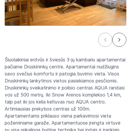
Šiuolaikiniai erdvūs ir šviesūs 3-jų kambariu apartamentai
pačiame Druskininkų centre. Apartamentai nudžiugins
savo svečius komfortu ir patogia buvimo vieta. Visos
Druskininkų lankytinos vietos pasiekiamos pesčiomis.
Druskininkų sveikatinimo ir poilsio centras AQUA randasi
vos už 500 metrų. Iki Snow Arenos komplekso 1,4 km,
taip pat iki jos kelia keltuvas nuo AQUA centro.
Artimiausias prekybos centras už 100m.
Apartamentams priklauso viena parkavimosi vieta
požeminiame garaže. Apartamentuose įrengta virtuvė
su visa reikalinga buitine technika bei indais ir įrankiais.