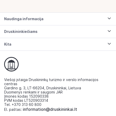
Naudinga informacija
Druskininkiečiams
Kita
Viešoji įstaiga Druskininkų turizmo ir verslo informacijos
centras
Gardino g. 3, LT-66204, Druskininkai, Lietuva
Duomenys renkami ir saugomi JAR
Įmonės kodas 152090338
PVM kodas LT520903314
Tel. +370 313 60 800
information@druskininkai.lt
El. paštas: