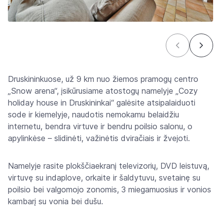
Druskininkuose, už 9 km nuo žiemos pramogų centro
„Snow arena“, įsikūrusiame atostogų namelyje „Cozy
holiday house in Druskininkai“ galėsite atsipalaiduoti
sode ir kiemelyje, naudotis nemokamu belaidžiu
internetu, bendra virtuve ir bendru poilsio salonu, o
apylinkėse – slidinėti, važinėtis dviračiais ir žvejoti.
Namelyje rasite plokščiaekranį televizorių, DVD leistuvą,
virtuvę su indaplove, orkaite ir šaldytuvu, svetainę su
poilsio bei valgomojo zonomis, 3 miegamuosius ir vonios
kambarį su vonia bei dušu.