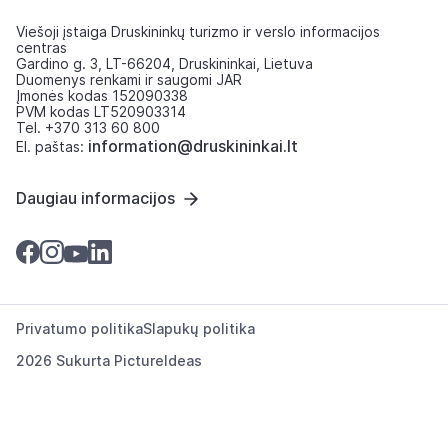
Viešoji įstaiga Druskininkų turizmo ir verslo informacijos
centras
Gardino g. 3, LT-66204, Druskininkai, Lietuva
Duomenys renkami ir saugomi JAR
Įmonės kodas 152090338
PVM kodas LT520903314
Tel. +370 313 60 800
information@druskininkai.lt
El. paštas:
Daugiau informacijos
Privatumo politika
Slapukų politika
2026 Sukurta
PictureIdeas