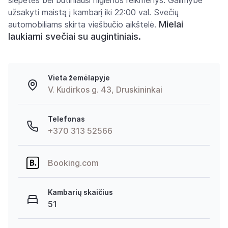
šlepetės bei būtiniausi higienos reikmenys. Galimybė
užsakyti maistą į kambarį iki 22:00 val. Svečių
Mielai
automobiliams skirta viešbučio aikštelė.
laukiami svečiai su augintiniais.
Vieta žemėlapyje
V. Kudirkos g. 43, Druskininkai
Telefonas
+370 313 52566
Booking.com
Kambarių skaičius
51