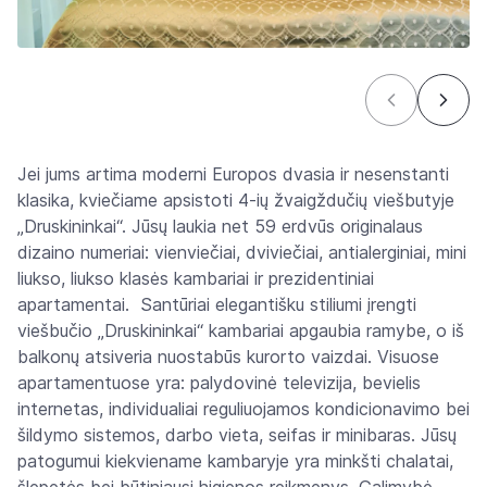
Jei jums artima moderni Europos dvasia ir nesenstanti
klasika, kviečiame apsistoti 4-ių žvaigždučių viešbutyje
„Druskininkai“. Jūsų laukia net 59 erdvūs originalaus
dizaino numeriai: vienviečiai, dviviečiai, antialerginiai, mini
liukso, liukso klasės kambariai ir prezidentiniai
apartamentai. Santūriai elegantišku stiliumi įrengti
viešbučio „Druskininkai“ kambariai apgaubia ramybe, o iš
balkonų atsiveria nuostabūs kurorto vaizdai. Visuose
apartamentuose yra: palydovinė televizija, bevielis
internetas, individualiai reguliuojamos kondicionavimo bei
šildymo sistemos, darbo vieta, seifas ir minibaras. Jūsų
patogumui kiekviename kambaryje yra minkšti chalatai,