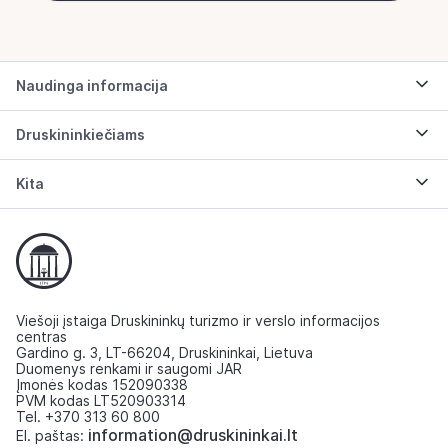
Naudinga informacija
Druskininkiečiams
Kita
Viešoji įstaiga Druskininkų turizmo ir verslo informacijos
centras
Gardino g. 3, LT-66204, Druskininkai, Lietuva
Duomenys renkami ir saugomi JAR
Įmonės kodas 152090338
PVM kodas LT520903314
Tel. +370 313 60 800
information@druskininkai.lt
El. paštas: