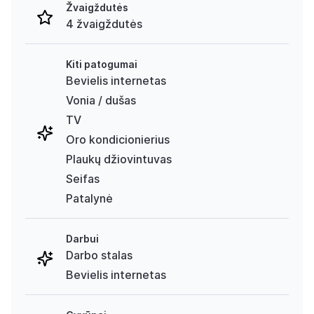
Žvaigždutės
4 žvaigždutės
Kiti patogumai
Bevielis internetas
Vonia / dušas
TV
Oro kondicionierius
Plaukų džiovintuvas
Seifas
Patalynė
Darbui
Darbo stalas
Bevielis internetas