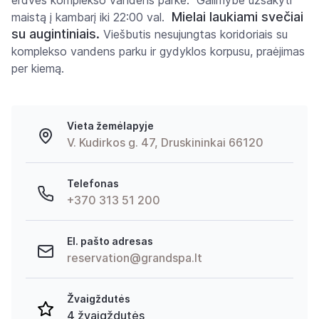
erdvės komplekso vandens parke. Galimybė užsakyti
Mielai laukiami svečiai
maistą į kambarį iki 22:00 val.
su augintiniais.
Viešbutis nesujungtas koridoriais su
komplekso vandens parku ir gydyklos korpusu, praėjimas
per kiemą.
Vieta žemėlapyje
V. Kudirkos g. 47, Druskininkai 66120
Telefonas
+370 313 51 200
El. pašto adresas
reservation@grandspa.lt
Žvaigždutės
4 žvaigždutės