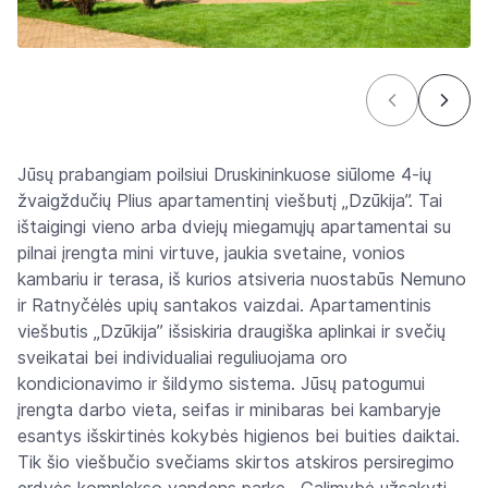
Jūsų prabangiam poilsiui Druskininkuose siūlome 4-ių
žvaigždučių Plius apartamentinį viešbutį „Dzūkija”. Tai
ištaigingi vieno arba dviejų miegamųjų apartamentai su
pilnai įrengta mini virtuve, jaukia svetaine, vonios
kambariu ir terasa, iš kurios atsiveria nuostabūs Nemuno
ir Ratnyčėlės upių santakos vaizdai. Apartamentinis
viešbutis „Dzūkija” išsiskiria draugiška aplinkai ir svečių
sveikatai bei individualiai reguliuojama oro
kondicionavimo ir šildymo sistema. Jūsų patogumui
įrengta darbo vieta, seifas ir minibaras bei kambaryje
esantys išskirtinės kokybės higienos bei buities daiktai.
Tik šio viešbučio svečiams skirtos atskiros persiregimo