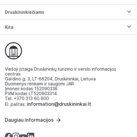
Druskininkiečiams
Kita
Viešoji įstaiga Druskininkų turizmo ir verslo informacijos
centras
Gardino g. 3, LT-66204, Druskininkai, Lietuva
Duomenys renkami ir saugomi JAR
Įmonės kodas 152090338
PVM kodas LT520903314
Tel. +370 313 60 800
information@druskininkai.lt
El. paštas:
Daugiau informacijos