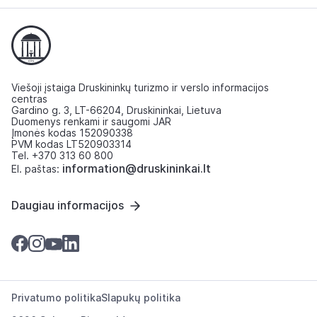
Viešoji įstaiga Druskininkų turizmo ir verslo informacijos
centras
Gardino g. 3, LT-66204, Druskininkai, Lietuva
Duomenys renkami ir saugomi JAR
Įmonės kodas 152090338
PVM kodas LT520903314
Tel. +370 313 60 800
information@druskininkai.lt
El. paštas:
Daugiau informacijos
Privatumo politika
Slapukų politika