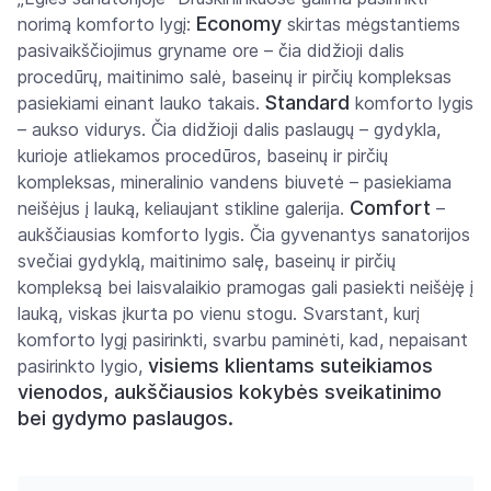
Economy
norimą komforto lygį:
skirtas mėgstantiems
pasivaikščiojimus gryname ore – čia didžioji dalis
procedūrų, maitinimo salė, baseinų ir pirčių kompleksas
Standard
pasiekiami einant lauko takais.
komforto lygis
– aukso vidurys. Čia didžioji dalis paslaugų – gydykla,
kurioje atliekamos procedūros, baseinų ir pirčių
kompleksas, mineralinio vandens biuvetė – pasiekiama
Comfort
neišėjus į lauką, keliaujant stikline galerija.
–
aukščiausias komforto lygis. Čia gyvenantys sanatorijos
svečiai gydyklą, maitinimo salę, baseinų ir pirčių
kompleksą bei laisvalaikio pramogas gali pasiekti neišėję į
lauką, viskas įkurta po vienu stogu. Svarstant, kurį
komforto lygį pasirinkti, svarbu paminėti, kad, nepaisant
visiems klientams suteikiamos
pasirinkto lygio,
vienodos, aukščiausios kokybės sveikatinimo
bei gydymo paslaugos.