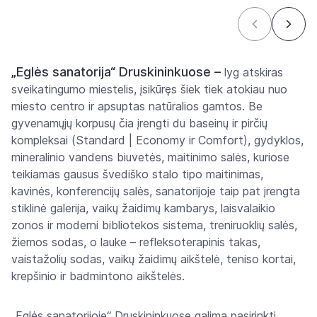
„Eglės sanatorija“ Druskininkuose –
lyg atskiras
sveikatingumo miestelis, įsikūręs šiek tiek atokiau nuo
miesto centro ir apsuptas natūralios gamtos. Be
gyvenamųjų korpusų čia įrengti du baseinų ir pirčių
kompleksai (Standard | Economy ir Comfort), gydyklos,
mineralinio vandens biuvetės, maitinimo salės, kuriose
teikiamas gausus švediško stalo tipo maitinimas,
kavinės, konferencijų salės, sanatorijoje taip pat įrengta
stiklinė galerija, vaikų žaidimų kambarys, laisvalaikio
zonos ir moderni bibliotekos sistema, treniruoklių salės,
žiemos sodas, o lauke – refleksoterapinis takas,
vaistažolių sodas, vaikų žaidimų aikštelė, teniso kortai,
krepšinio ir badmintono aikštelės.
„Eglės sanatorijoje“ Druskininkuose galima pasirinkti