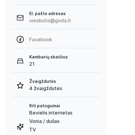
El. pašto adresas
viesbutis@goda.lt
Facebook
Kambarių skaičius
21
Žvaigždutės
4 žvaigždutės
Kiti patogumai
Bevielis internetas
Vonia / dušas
TV