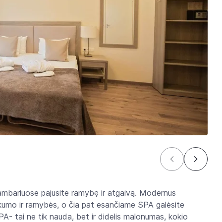
kambariuose pajusite ramybę ir atgaivą. Modernus
aukumo ir ramybės, o čia pat esančiame SPA galėsite
SPA- tai ne tik nauda, bet ir didelis malonumas, kokio