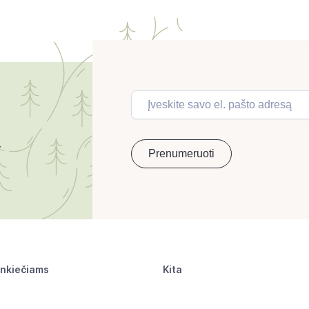
inkiečiams
Kita