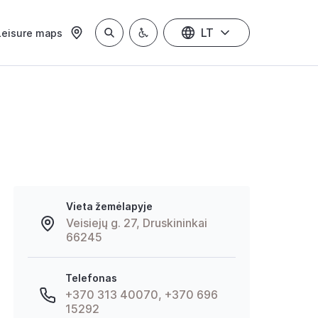
LT
Leisure maps
Vieta žemėlapyje
Veisiejų g. 27, Druskininkai
66245
Telefonas
+370 313 40070, +370 696
15292