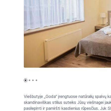
Viešbutyje „Goda“ įrengtuose natūralių spalvų 
skandinaviškas stilius suteiks Jūsų viešnagei j
pasilepinti ir pamiršti kasdienius rūpesčius. Juk 