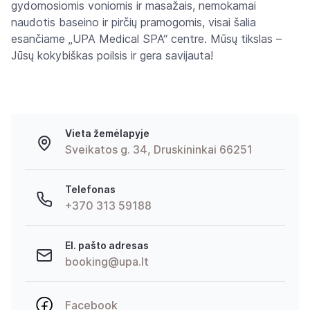
gydomosiomis voniomis ir masažais, nemokamai
naudotis baseino ir pirčių pramogomis, visai šalia
esančiame „UPA Medical SPA“ centre. Mūsų tikslas –
Jūsų kokybiškas poilsis ir gera savijauta!
Vieta žemėlapyje
Sveikatos g. 34, Druskininkai 66251
Telefonas
+370 313 59188
El. pašto adresas
booking@upa.lt
Facebook