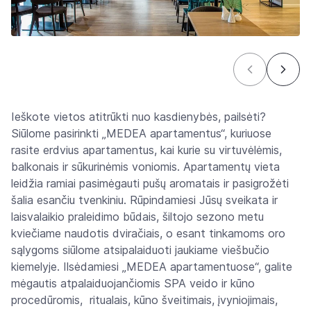
Ieškote vietos atitrūkti nuo kasdienybės, pailsėti?
Siūlome pasirinkti „MEDEA apartamentus“, kuriuose
rasite erdvius apartamentus, kai kurie su virtuvėlėmis,
balkonais ir sūkurinėmis voniomis. Apartamentų vieta
leidžia ramiai pasimėgauti pušų aromatais ir pasigrožėti
šalia esančiu tvenkiniu. Rūpindamiesi Jūsų sveikata ir
laisvalaikio praleidimo būdais, šiltojo sezono metu
kviečiame naudotis dviračiais, o esant tinkamoms oro
sąlygoms siūlome atsipalaiduoti jaukiame viešbučio
kiemelyje. Ilsėdamiesi „MEDEA apartamentuose“, galite
mėgautis atpalaiduojančiomis SPA veido ir kūno
procedūromis, ritualais, kūno šveitimais, įvyniojimais,