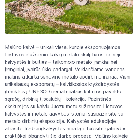
Malūno kalvė – unikali vieta, kurioje eksponuojamos
Lietuvos ir užsienio kalvių metalo skulptūros, senieji
kalvystės ir buities – taikomojo metalo įrankiai bei
įrenginiai, įvairūs ūkio padargai. Veikiančiame vandens
malūne atkurta senovinė metalo apdirbimo įranga. Vieni
unikaliausių eksponatų – kalviškosios kryždirbystės,
įtrauktos į UNESCO nematerialaus kultūros paveldo
sąrašą, dirbinių („saulučių“) kolekcija. Pažintinės
ekskursijos su kalviu Juozu metu sužinosite Lietuvos
kalvystės ir metalo gavybos istoriją, susipažinsite su
metalo dirbinių ekspozicija. Kalvystės edukacijoje
atrasite tradicinį kalvystės amatą ir turėsite galimybę
praktiškai išbandyti šio darbo procesą. Malūno kalvėje