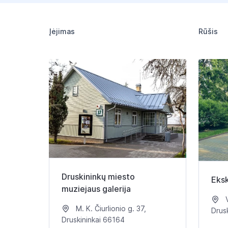
Įėjimas
Rūšis
Druskininkų miesto
Eksk
muziejaus galerija
V
M. K. Čiurlionio g. 37,
Drus
Druskininkai 66164