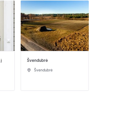
į
Švendubrė
Švendubrė