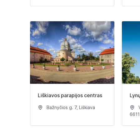
Liškiavos parapijos centras
Lynų
Bažnyčios g. 7, Liškiava
V
6611