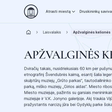
Atrasti miestą
Druskininkų saviv
Laisvalaikis
Apžvalginės kelionės
APŽVALGINĖS K
Dviračių takais, nusidriekusiais 60 km per pušyn
etnografinį Švendubrės kaimą, esantį šalia legen
skulptūrų muziejų „Grūto parkas“, tautodailininko
parką, miško muziejų „Girios aidas“. Miesto ribo
Miesto muziejuje, pažintis su garsiais menininkai
muziejuje ir V.K. Jonyno galerijoje. Akį traukia V
pražystantis narcizų jūra bei Gydyklų parke šoka