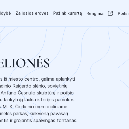
aldybė
Žaliosios erdvės
Pažink kurortą
Renginiai
Poils
ELIONĖS
us iš miesto centro, galima aplankyti
dinio Raigardo slėnio, sovietinių
 Antano Česnulio skulptūrų ir poilsio
se lankytojų laukia istorijos pamokos
s M. K. Čiurlionio memorialiniame
ijūnėlės parkas, kiekvieną pavasarį
ntis ir grojantis spalvingas fontanas.