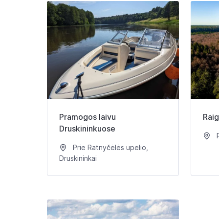
Pramogos laivu
Raig
Druskininkuose
R
Prie Ratnyčėlės upelio,
Druskininkai