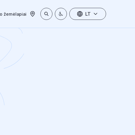
LT
io žemėlapiai