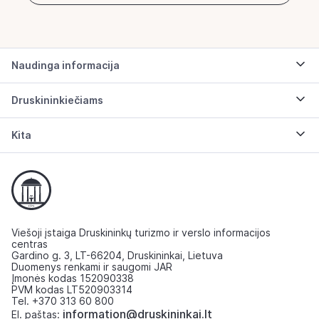
Naudinga informacija
Druskininkiečiams
Kita
Viešoji įstaiga Druskininkų turizmo ir verslo informacijos
centras
Gardino g. 3, LT-66204, Druskininkai, Lietuva
Duomenys renkami ir saugomi JAR
Įmonės kodas 152090338
PVM kodas LT520903314
Tel. +370 313 60 800
information@druskininkai.lt
El. paštas: