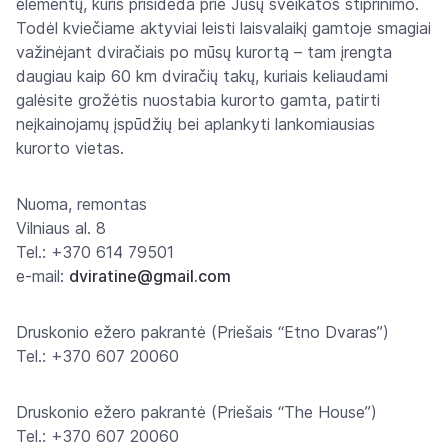
elementų, kuris prisideda prie Jūsų sveikatos stiprinimo.
Todėl kviečiame aktyviai leisti laisvalaikį gamtoje smagiai
važinėjant dviračiais po mūsų kurortą – tam įrengta
daugiau kaip 60 km dviračių takų, kuriais keliaudami
galėsite grožėtis nuostabia kurorto gamta, patirti
neįkainojamų įspūdžių bei aplankyti lankomiausias
kurorto vietas.
Nuoma, remontas
Vilniaus al. 8
Tel.: +370 614 79501
e-mail:
dviratine@gmail.com
Druskonio ežero pakrantė (Priešais “Etno Dvaras”)
Tel.: +370 607 20060
Druskonio ežero pakrantė (Priešais “The House”)
Tel.: +370 607 20060