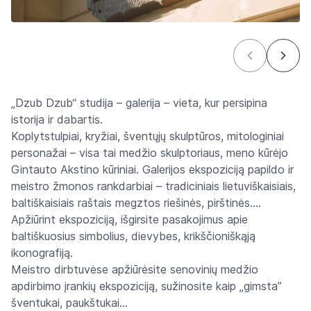
„Dzub Dzub“ studija – galerija – vieta, kur persipina
istorija ir dabartis.
Koplytstulpiai, kryžiai, šventųjų skulptūros, mitologiniai
personažai – visa tai medžio skulptoriaus, meno kūrėjo
Gintauto Akstino kūriniai. Galerijos ekspoziciją papildo ir
meistro žmonos rankdarbiai – tradiciniais lietuviškaisiais,
baltiškaisiais raštais megztos riešinės, pirštinės….
Apžiūrint ekspoziciją, išgirsite pasakojimus apie
baltiškuosius simbolius, dievybes, krikščioniškąją
ikonografiją.
Meistro dirbtuvėse apžiūrėsite senovinių medžio
apdirbimo įrankių ekspoziciją, sužinosite kaip „gimsta”
šventukai, paukštukai…