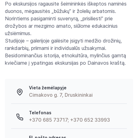
Po ekskursijos ragausite šeimininkės iškeptos naminės
duonos, mėgausitės „būžukų” ir žolelių arbatomis.
Norintiems pasigaminti suvenyrą, „prisiliesti” prie
drožybos ar mezgimo amato, siūlome edukacinius
užsiėmimus.
Studijoje – galerijoje galėsite įsigyti medžio drožinių,
rankdarbių, priimami ir individualūs užsakymai.
Besidominančius istorija, etnokultūra, mylinčius gamtą
kviečiame į ypatingas ekskursijas po Dainavos kraštą.
Vieta žemėlapyje
Cimakovo g. 7, Druskininkai
Telefonas
+370 685 73717; +370 652 33993
El. pašto adresas