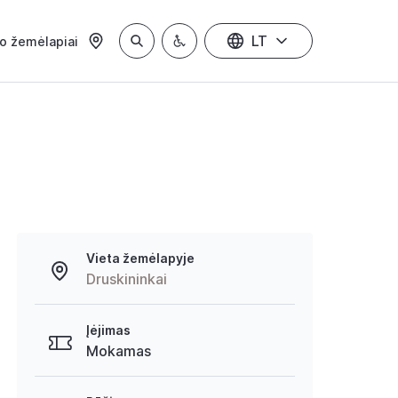
LT
io žemėlapiai
Vieta žemėlapyje
Druskininkai
Įėjimas
Mokamas