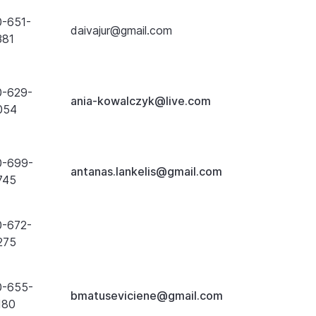
0-651-
daivajur@gmail.com
381
0-629-
ania-kowalczyk@live.com
054
0-699-
antanas.lankelis@gmail.com
745
0-672-
275
0-655-
bmatuseviciene@gmail.com
180