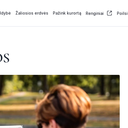
aldybė
Žaliosios erdvės
Pažink kurortą
Renginiai
Poils
OS