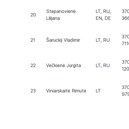
Stepanovienė
LT, RU,
37
20
Lilijana
EN, DE
36
37
21
Šaruckij Vladimir
LT, RU
71
37
22
Večkienė Jurgita
LT, RU
12
37
23
Viniarskaitė Rimutė
LT
97