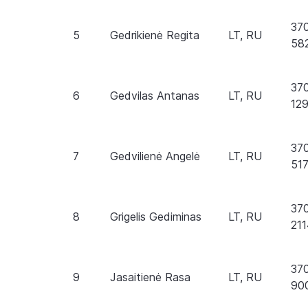
37
5
Gedrikienė Regita
LT, RU
58
37
6
Gedvilas Antanas
LT, RU
12
37
7
Gedvilienė Angelė
LT, RU
51
37
8
Grigelis Gediminas
LT, RU
21
37
9
Jasaitienė Rasa
LT, RU
90