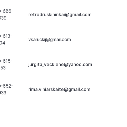
0-686-
retrodruskininkai@gmail.com
639
0-613-
vsaruckij@gmail.com
104
0-615-
jurgita_veckiene@yahoo.com
053
0-652-
rima.viniarskaite@gmail.com
933