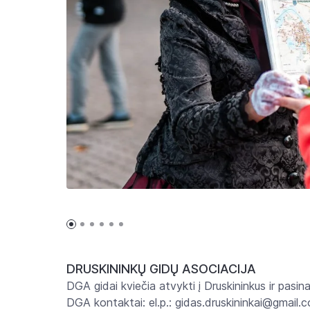
DRUSKININKŲ GIDŲ ASOCIACIJA
DGA gidai kviečia atvykti į Druskininkus ir pasi
DGA kontaktai: el.p.: gidas.druskininkai@gmai