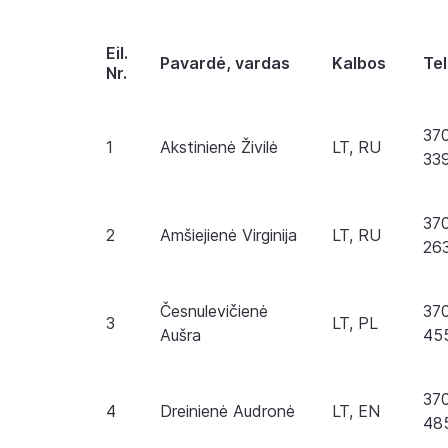
Eil.
Pavardė, vardas
Kalbos
Te
Nr.
37
1
Akstinienė Živilė
LT, RU
33
37
2
Amšiejienė Virginija
LT, RU
26
Česnulevičienė
37
3
LT, PL
Aušra
45
37
4
Dreinienė Audronė
LT, EN
48