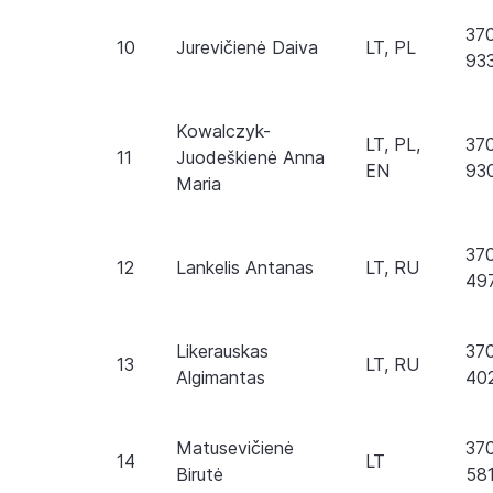
37
10
Jurevičienė Daiva
LT, PL
93
Kowalczyk-
LT, PL,
37
11
Juodeškienė Anna
EN
93
Maria
37
12
Lankelis Antanas
LT, RU
49
Likerauskas
37
13
LT, RU
Algimantas
40
Matusevičienė
37
14
LT
Birutė
58