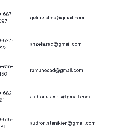
0-687-
gelme.alma@gmail.com
097
0-627-
anzela.rad@gmail.com
222
0-610-
ramunesad@gmail.com
450
0-682-
audrone.aviris@gmail.com
81
0-616-
audron.stanikien@gmail.com
481