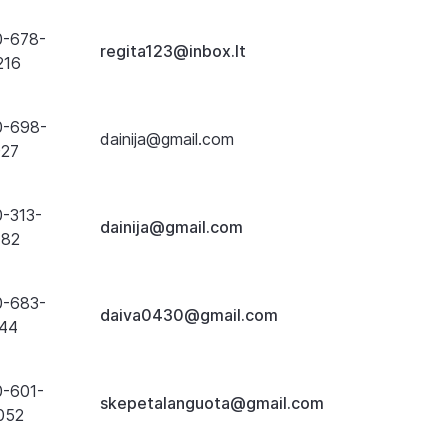
0-678-
regita123@inbox.lt
216
0-698-
dainija@gmail.com
927
0-313-
dainija@gmail.com
782
0-683-
daiva0430@gmail.com
144
0-601-
skepetalanguota@gmail.com
052