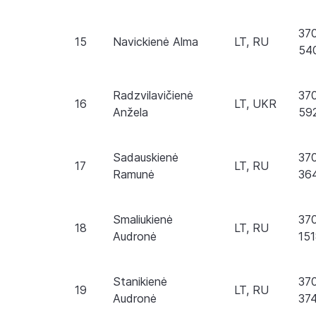
37
15
Navickienė Alma
LT, RU
54
Radzvilavičienė
37
16
LT, UKR
Anžela
59
Sadauskienė
37
17
LT, RU
Ramunė
36
Smaliukienė
37
18
LT, RU
Audronė
151
Stanikienė
37
19
LT, RU
Audronė
37