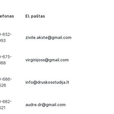
lefonas
El. paštas
0-652-
zivile.akste@gmail.com
993
0-675-
virginijoss@gmail.com
388
0-686-
info@druskosstudija.lt
528
0-682-
audre.dr@gmail.com
521