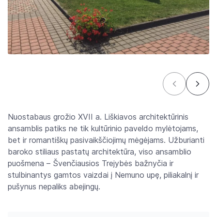
Nuostabaus grožio XVII a. Liškiavos architektūrinis
ansamblis patiks ne tik kultūrinio paveldo mylėtojams,
bet ir romantiškų pasivaikščiojimų mėgėjams. Užburianti
baroko stiliaus pastatų architektūra, viso ansamblio
puošmena – Švenčiausios Trejybės bažnyčia ir
stulbinantys gamtos vaizdai į Nemuno upę, piliakalnį ir
pušynus nepaliks abejingų.