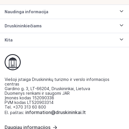
Naudinga informacija
Druskininkiečiams
Kita
Viešoji įstaiga Druskininkų turizmo ir verslo informacijos
centras
Gardino g. 3, LT-66204, Druskininkai, Lietuva
Duomenys renkami ir saugomi JAR
Įmonės kodas 152090338
PVM kodas LT520903314
Tel. +370 313 60 800
information@druskininkai.lt
El. paštas:
Daugiau informacijos