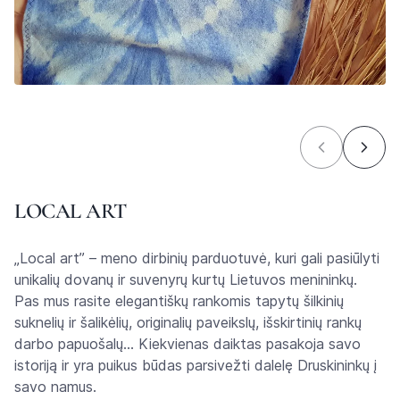
LOCAL ART
„Local art” – meno dirbinių parduotuvė, kuri gali pasiūlyti
unikalių dovanų ir suvenyrų kurtų Lietuvos menininkų.
Pas mus rasite elegantiškų rankomis tapytų šilkinių
suknelių ir šalikėlių, originalių paveikslų, išskirtinių rankų
darbo papuošalų… Kiekvienas daiktas pasakoja savo
istoriją ir yra puikus būdas parsivežti dalelę Druskininkų į
savo namus.