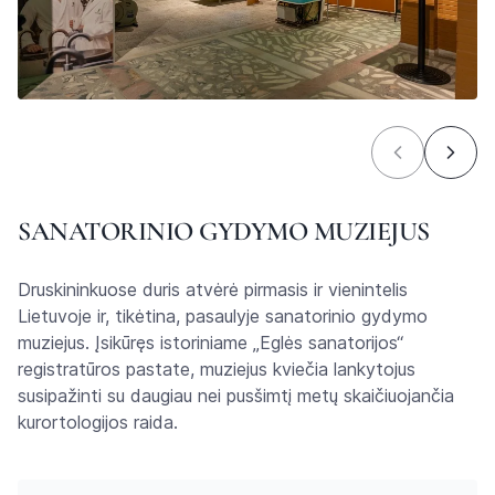
SANATORINIO GYDYMO MUZIEJUS
Druskininkuose duris atvėrė pirmasis ir vienintelis
Lietuvoje ir, tikėtina, pasaulyje sanatorinio gydymo
muziejus. Įsikūręs istoriniame „Eglės sanatorijos“
registratūros pastate, muziejus kviečia lankytojus
susipažinti su daugiau nei pusšimtį metų skaičiuojančia
kurortologijos raida.