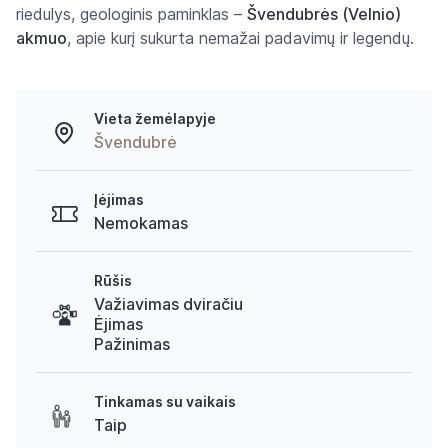
riedulys, geologinis paminklas –
Švendubrės (Velnio)
akmuo
, apie kurį sukurta nemažai padavimų ir legendų.
Vieta žemėlapyje
Švendubrė
Įėjimas
Nemokamas
Rūšis
Važiavimas dviračiu
Ėjimas
Pažinimas
Tinkamas su vaikais
Taip