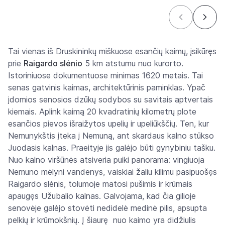
Tai vienas iš Druskininkų miškuose esančių kaimų, įsikūręs
prie
Raigardo slėnio
5 km atstumu nuo kurorto.
Istoriniuose dokumentuose minimas 1620 metais. Tai
senas gatvinis kaimas, architektūrinis paminklas. Ypač
įdomios senosios dzūkų sodybos su savitais aptvertais
kiemais. Aplink kaimą 20 kvadratinių kilometrų plote
esančios pievos išraižytos upelių ir upeliūkščių. Ten, kur
Nemunykštis įteka į Nemuną, ant skardaus kalno stūkso
Juodasis kalnas. Praeityje jis galėjo būti gynybiniu tašku.
Nuo kalno viršūnės atsiveria puiki panorama: vingiuoja
Nemuno mėlyni vandenys, vaiskiai žaliu kilimu pasipuošęs
Raigardo slėnis, tolumoje matosi pušimis ir krūmais
apaugęs Užubalio kalnas. Galvojama, kad čia gilioje
senovėje galėjo stovėti nedidelė medinė pilis, apsupta
pelkių ir krūmokšnių. Į šiaurę nuo kaimo yra didžiulis