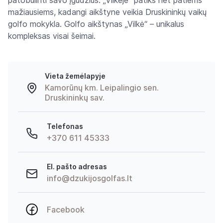
patobulinti savo įgūdžius. „Vilkėje“ patiks net patiems
mažiausiems, kadangi aikštyne veikia Druskininkų vaikų
golfo mokykla. Golfo aikštynas „Vilkė“ – unikalus
kompleksas visai šeimai.
Vieta žemėlapyje
Kamorūnų km. Leipalingio sen.
Druskininkų sav.
Telefonas
+370 611 45333
El. pašto adresas
info@dzukijosgolfas.lt
Facebook