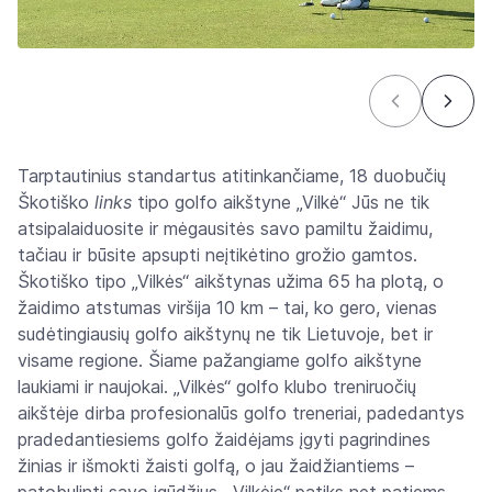
Tarptautinius standartus atitinkančiame, 18 duobučių
Škotiško
links
tipo golfo aikštyne „Vilkė“ Jūs ne tik
atsipalaiduosite ir mėgausitės savo pamiltu žaidimu,
tačiau ir būsite apsupti neįtikėtino grožio gamtos.
Škotiško tipo „Vilkės“ aikštynas užima 65 ha plotą, o
žaidimo atstumas viršija 10 km – tai, ko gero, vienas
sudėtingiausių golfo aikštynų ne tik Lietuvoje, bet ir
visame regione. Šiame pažangiame golfo aikštyne
laukiami ir naujokai. „Vilkės“ golfo klubo treniruočių
aikštėje dirba profesionalūs golfo treneriai, padedantys
pradedantiesiems golfo žaidėjams įgyti pagrindines
žinias ir išmokti žaisti golfą, o jau žaidžiantiems –