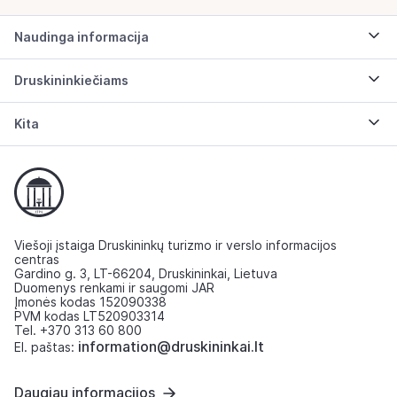
Naudinga informacija
Druskininkiečiams
Kita
Viešoji įstaiga Druskininkų turizmo ir verslo informacijos
centras
Gardino g. 3, LT-66204, Druskininkai, Lietuva
Duomenys renkami ir saugomi JAR
Įmonės kodas 152090338
PVM kodas LT520903314
Tel. +370 313 60 800
information@druskininkai.lt
El. paštas:
Daugiau informacijos