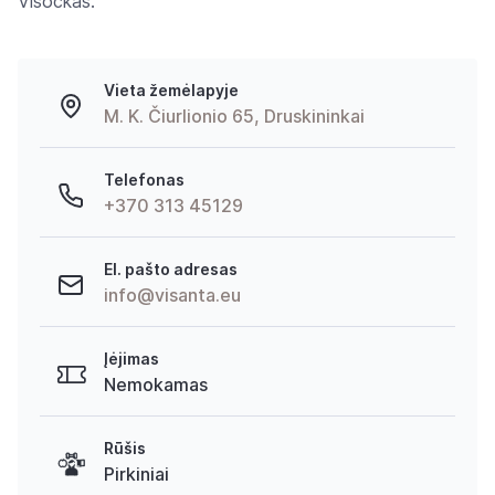
Visockas.
Vieta žemėlapyje
M. K. Čiurlionio 65, Druskininkai
Telefonas
+370 313 45129
El. pašto adresas
info@visanta.eu
Įėjimas
Nemokamas
Rūšis
Pirkiniai