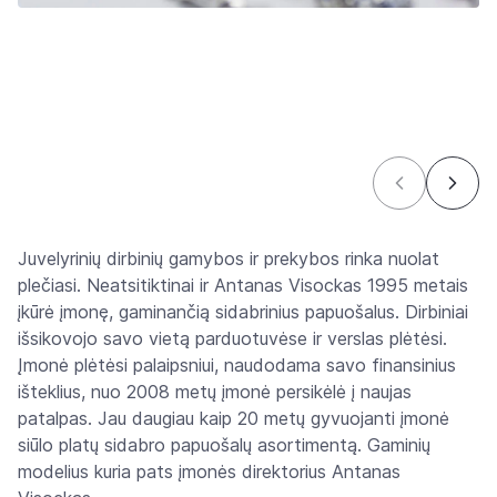
Juvelyrinių dirbinių gamybos ir prekybos rinka nuolat
plečiasi. Neatsitiktinai ir Antanas Visockas 1995 metais
įkūrė įmonę, gaminančią sidabrinius papuošalus. Dirbiniai
išsikovojo savo vietą parduotuvėse ir verslas plėtėsi.
Įmonė plėtėsi palaipsniui, naudodama savo finansinius
išteklius, nuo 2008 metų įmonė persikėlė į naujas
patalpas. Jau daugiau kaip 20 metų gyvuojanti įmonė
siūlo platų sidabro papuošalų asortimentą. Gaminių
modelius kuria pats įmonės direktorius Antanas