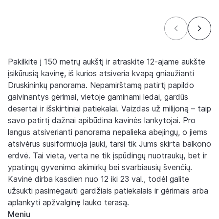
Pakilkite į 150 metrų aukštį ir atraskite 12-ajame aukšte
įsikūrusią kavinę, iš kurios atsiveria kvapą gniaužianti
Druskininkų panorama. Nepamirštamą patirtį papildo
gaivinantys gėrimai, vietoje gaminami ledai, gardūs
desertai ir išskirtiniai patiekalai. Vaizdas už milijoną – taip
savo patirtį dažnai apibūdina kavinės lankytojai. Pro
langus atsiverianti panorama nepalieka abejingų, o jiems
atsivėrus susiformuoja jauki, tarsi tik Jums skirta balkono
erdvė. Tai vieta, verta ne tik įspūdingų nuotraukų, bet ir
ypatingų gyvenimo akimirkų bei svarbiausių švenčių.
Kavinė dirba kasdien nuo 12 iki 23 val., todėl galite
užsukti pasimėgauti gardžiais patiekalais ir gėrimais arba
aplankyti apžvalginę lauko terasą.
Meniu