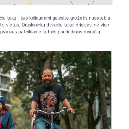
ių takų – jais keliaudami galėsite grožėtis nuostabia
 vietas. Druskininkų dviračių takai driekiasi ne vien
pylinkes pateikiame keturis pagrindinius dviračių