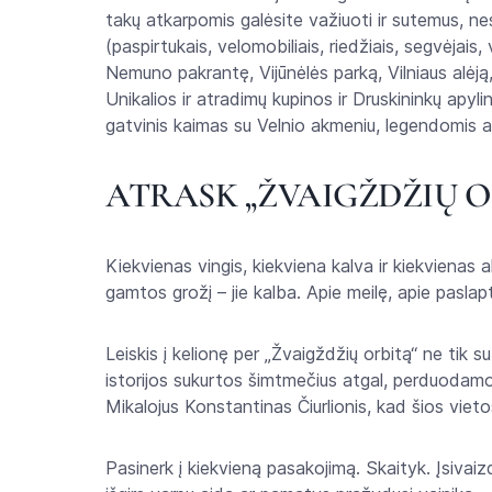
takų atkarpomis galėsite važiuoti ir sutemus, nes 
(paspirtukais, velomobiliais, riedžiais, segvėjais
Nemuno pakrantę, Vijūnėlės parką, Vilniaus alėją
Unikalios ir atradimų kupinos ir Druskininkų apy
gatvinis kaimas su Velnio akmeniu, legendomis ap
ATRASK „ŽVAIGŽDŽIŲ O
Kiekvienas vingis, kiekviena kalva ir kiekvienas 
gamtos grožį – jie kalba. Apie meilę, apie paslapt
Leiskis į kelionę per „Žvaigždžių orbitą“ ne tik s
istorijos sukurtos šimtmečius atgal, perduodamos 
Mikalojus Konstantinas Čiurlionis, kad šios viet
Pasinerk į kiekvieną pasakojimą. Skaityk. Įsivaiz