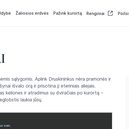
aldybė
Žaliosios erdvės
Pažink kurortą
Renginiai
Poils
I
nėmis sąlygomis. Aplink Druskininkus nėra pramonės ir
nai išvalo orą ir prisotina jį eteriniais aliejais.
jas keliones ir atradimus su dviračiais po kurortą –
eglobstis laukia jūsų.