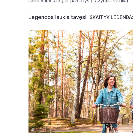
išgirs varpų aidą ar pamatys pražydusį vainiką…
Legendos laukia tavęs!
SKAITYK LEDENDAS