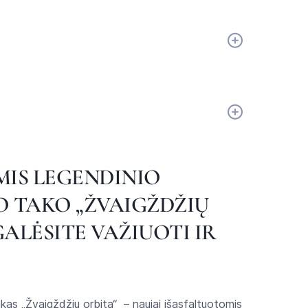
MIS LEGENDINIO
O TAKO „ŽVAIGŽDŽIŲ
ALĖSITE VAŽIUOTI IR
akas „Žvaigždžių orbita“ – naujai išasfaltuotomis