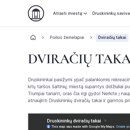
Atrasti miestą
Druskininkų saviv
Poilsio žemėlapiai
Dviračių takai
DVIRAČIŲ TAKA
Druskininkai pasižymi ypač palankiomis rekreaci
kitų taršos šaltinių; miestą supantys didžiuliai pušy
Trumpai tariant, oras čia irgi gydo! Nerkite į nau
atnaujinti Druskininkų dviračių takai ir gamtos pri