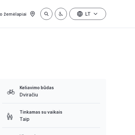
LT
io žemėlapiai
Keliavimo būdas
Dviračiu
Tinkamas su vaikais
Taip