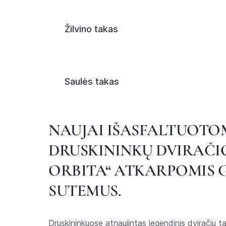
Žilvino takas
Saulės takas
NAUJAI IŠASFALTUOTO
DRUSKININKŲ DVIRAČI
ORBITA“ ATKARPOMIS G
SUTEMUS.
Druskininkuose atnaujintas legendinis dviračių t