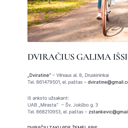
DVIRAČIUS GALIMA IŠS
„Dviratinė‟
– Vilniaus al. 8, Druskininkai
Tel. 861479501, el. paštas –
dviratine@gmail.
Iš anksto užsakant:
UAB „Mirasta‟ – Šv. Jokūbo g. 3
Tel. 868210953, el. paštas –
zstankevic@gmai
DVIRAČIŲ TAKŲ PDF ŽEMĖLAPIS