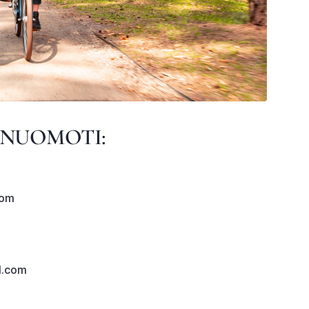
INUOMOTI:
com
l.com