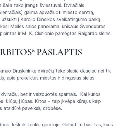
šalia tako įrengti šviestuvai. Dviračiais
, vienračiais) galima apvažiuoti miesto centrą,
, užsukti į Karolio Dineikos sveikatingumo parką.
linkės: Meilės salos panorama, unikalus Švendubrės
ipintas ir M. K. Čiurlionio pamėgtas Raigardo slėnis.
RBITOS“ PASLAPTIS
akmuo Druskininkų dviračių take slepia daugiau nei tik
is, apie prakeiktus miestus ir dingusias sielas.
u dviračiu, bet ir vaizduotės sparnais. Kai kurios
iš lūpų į lūpas. Kitos – taip įkvėpė kūrėjus kaip
os atsidūrė paveikslų drobėse.
duok. Ieškok ženklų gamtoje. Galbūt tu būsi tas, kuris