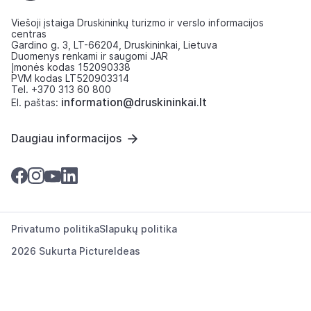
Viešoji įstaiga Druskininkų turizmo ir verslo informacijos
centras
Gardino g. 3, LT-66204, Druskininkai, Lietuva
Duomenys renkami ir saugomi JAR
Įmonės kodas 152090338
PVM kodas LT520903314
Tel. +370 313 60 800
information@druskininkai.lt
El. paštas:
Daugiau informacijos
Privatumo politika
Slapukų politika
2026 Sukurta
PictureIdeas