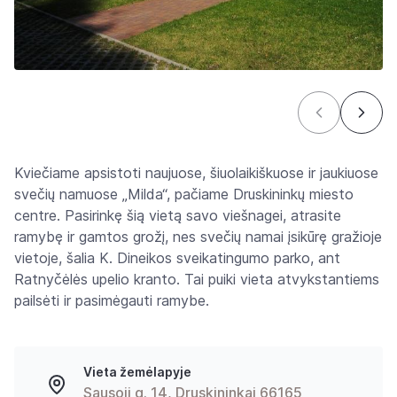
Kviečiame apsistoti naujuose, šiuolaikiškuose ir jaukiuose
svečių namuose „Milda“, pačiame Druskininkų miesto
centre. Pasirinkę šią vietą savo viešnagei, atrasite
ramybę ir gamtos grožį, nes svečių namai įsikūrę gražioje
vietoje, šalia K. Dineikos sveikatingumo parko, ant
Ratnyčėlės upelio kranto. Tai puiki vieta atvykstantiems
pailsėti ir pasimėgauti ramybe.
Vieta žemėlapyje
Sausoji g. 14, Druskininkai 66165