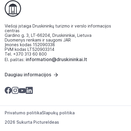
Viešoji įstaiga Druskininkų turizmo ir verslo informacijos
centras
Gardino g. 3, LT-66204, Druskininkai, Lietuva
Duomenys renkami ir saugomi JAR
Įmonės kodas 152090338
PVM kodas LT520903314
Tel. +370 313 60 800
information@druskininkai.lt
El. paštas:
Daugiau informacijos
Privatumo politika
Slapukų politika
2026 Sukurta
PictureIdeas