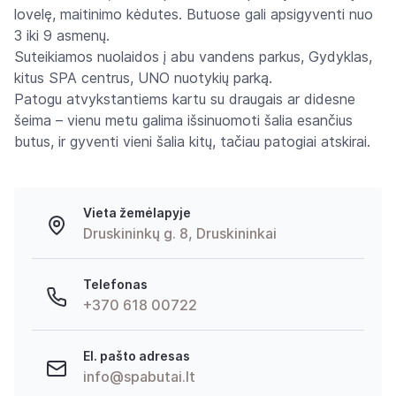
lovelę, maitinimo kėdutes. Butuose gali apsigyventi nuo
3 iki 9 asmenų.
Suteikiamos nuolaidos į abu vandens parkus, Gydyklas,
kitus SPA centrus, UNO nuotykių parką.
Patogu atvykstantiems kartu su draugais ar didesne
šeima – vienu metu galima išsinuomoti šalia esančius
butus, ir gyventi vieni šalia kitų, tačiau patogiai atskirai.
Vieta žemėlapyje
Druskininkų g. 8, Druskininkai
Telefonas
+370 618 00722
El. pašto adresas
info@spabutai.lt