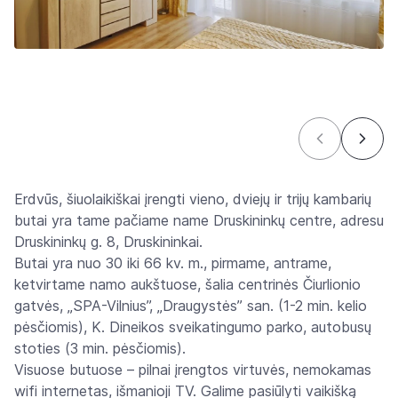
Erdvūs, šiuolaikiškai įrengti vieno, dviejų ir trijų kambarių
butai yra tame pačiame name Druskininkų centre, adresu
Druskininkų g. 8, Druskininkai.
Butai yra nuo 30 iki 66 kv. m., pirmame, antrame,
ketvirtame namo aukštuose, šalia centrinės Čiurlionio
gatvės, „SPA-Vilnius”, „Draugystės” san. (1-2 min. kelio
pėsčiomis), K. Dineikos sveikatingumo parko, autobusų
stoties (3 min. pėsčiomis).
Visuose butuose – pilnai įrengtos virtuvės, nemokamas
wifi internetas, išmanioji TV. Galime pasiūlyti vaikišką