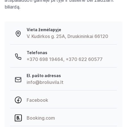
atsipalaiduoti garinėje pirtyje ir baseine bei žaidžiant
biliardą.
Vieta žemėlapyje
V. Kudirkos g. 25A, Druskininkai 66120
Telefonas
+370 698 19464, +370 622 60577
El. pašto adresas
info@broliuvila.lt
Facebook
Booking.com