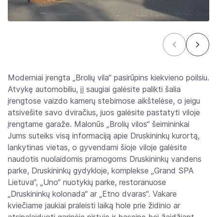
Moderniai įrengta „Brolių vila“ pasirūpins kiekvieno poilsiu.
Atvykę automobiliu, jį saugiai galėsite palikti šalia
įrengtose vaizdo kamerų stebimose aikštelėse, o jeigu
atsivešite savo dviračius, juos galėsite pastatyti viloje
įrengtame garaže. Malonūs „Brolių vilos“ šeimininkai
Jums suteiks visą informaciją apie Druskininkų kurortą,
lankytinas vietas, o gyvendami šioje viloje galėsite
naudotis nuolaidomis pramogoms Druskininkų vandens
parke, Druskininkų gydykloje, komplekse „Grand SPA
Lietuva“, „Uno“ nuotykių parke, restoranuose
„Druskininkų kolonada“ ar „Etno dvaras“. Vakare
kviečiame jaukiai praleisti laiką hole prie židinio ar