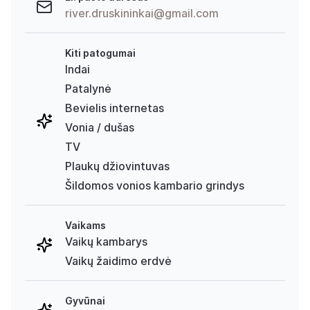
river.druskininkai@gmail.com
Kiti patogumai
Indai
Patalynė
Bevielis internetas
Vonia / dušas
TV
Plaukų džiovintuvas
Šildomos vonios kambario grindys
Vaikams
Vaikų kambarys
Vaikų žaidimo erdvė
Gyvūnai