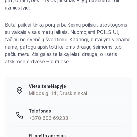
pat, o ramybės ir tylos jausmas – lyg būtumėte toli
užmiestyje.
Butai puikiai tinka porų arba šeimų poilsiui, atostogoms
su vaikais visais metų laikais. Nuomojami POILSIUI,
tačiau ne švenčių šventimui. Kadangi, butai yra viename
name, patogu apsistoti kelioms draugų šeimoms tuo
pačiu metu, čia galėsite laiką leisti drauge, o ilsėtis
atskirose erdvėse – butuose.
Vieta žemėlapyje
Mildos g. 14, Druskininkai
Telefonas
+370 693 69233
El. pašto adresas