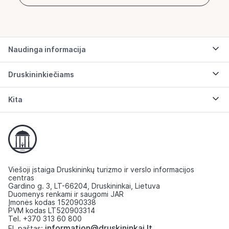
Naudinga informacija
Druskininkiečiams
Kita
Viešoji įstaiga Druskininkų turizmo ir verslo informacijos
centras
Gardino g. 3, LT-66204, Druskininkai, Lietuva
Duomenys renkami ir saugomi JAR
Įmonės kodas 152090338
PVM kodas LT520903314
Tel. +370 313 60 800
information@druskininkai.lt
El. paštas: