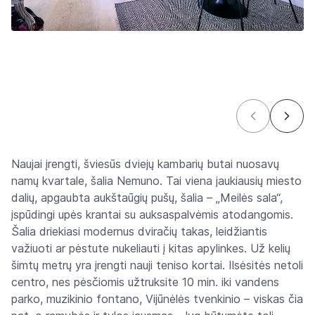
Naujai įrengti, šviesūs dviejų kambarių butai nuosavų
namų kvartale, šalia Nemuno. Tai viena jaukiausių miesto
dalių, apgaubta aukštaūgių pušų, šalia – „Meilės sala“,
įspūdingi upės krantai su auksaspalvėmis atodangomis.
Šalia driekiasi modernus dviračių takas, leidžiantis
važiuoti ar pėstute nukeliauti į kitas apylinkes. Už kelių
šimtų metrų yra įrengti nauji teniso kortai. Ilsėsitės netoli
centro, nes pėsčiomis užtruksite 10 min. iki vandens
parko, muzikinio fontano, Vijūnėlės tvenkinio – viskas čia