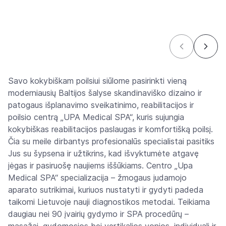
Savo kokybiškam poilsiui siūlome pasirinkti vieną
moderniausių Baltijos šalyse skandinaviško dizaino ir
patogaus išplanavimo sveikatinimo, reabilitacijos ir
poilsio centrą „UPA Medical SPA“, kuris sujungia
kokybiškas reabilitacijos paslaugas ir komfortišką poilsį.
Čia su meile dirbantys profesionalūs specialistai pasitiks
Jus su šypsena ir užtikrins, kad išvyktumėte atgavę
jėgas ir pasiruošę naujiems iššūkiams. Centro „Upa
Medical SPA“ specializacija – žmogaus judamojo
aparato sutrikimai, kuriuos nustatyti ir gydyti padeda
taikomi Lietuvoje nauji diagnostikos metodai. Teikiama
daugiau nei 90 įvairių gydymo ir SPA procedūrų –
masažai, gydomosios bei vertikalios vonios, individuali ir