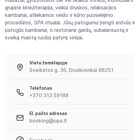
grupinė kineziterapija, veikia druskos, relaksacijos
kambariai, atliekamos veido ir kūno puoselėjimo
procedūros, SPA ritualai. Jūsų patogumui įrengti erdvūs ir
patogūs kambariai, o restorane gardų, subalansuotą ir
sveiką maistą ruošia patyrę virėjai.
Vieta žemėlapyje
Sveikatos g. 36, Druskininkai 66251
Telefonas
+370 313 59188
El. pašto adresas
booking@upa.lt