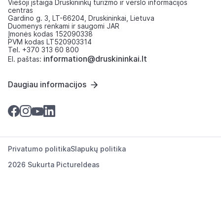
Viešoji įstaiga Druskininkų turizmo ir verslo informacijos
centras
Gardino g. 3, LT-66204, Druskininkai, Lietuva
Duomenys renkami ir saugomi JAR
Įmonės kodas 152090338
PVM kodas LT520903314
Tel. +370 313 60 800
information@druskininkai.lt
El. paštas:
Daugiau informacijos
Privatumo politika
Slapukų politika
2026 Sukurta
PictureIdeas