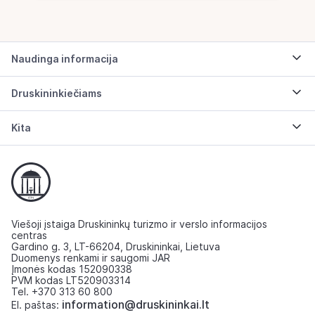
Naudinga informacija
Druskininkiečiams
Kita
Viešoji įstaiga Druskininkų turizmo ir verslo informacijos
centras
Gardino g. 3, LT-66204, Druskininkai, Lietuva
Duomenys renkami ir saugomi JAR
Įmonės kodas 152090338
PVM kodas LT520903314
Tel. +370 313 60 800
information@druskininkai.lt
El. paštas: