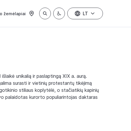
LT
io žemėlapiai
laikė unikalią ir paslaptingą XIX a. aurą.
alima surasti ir vietinių protestantų tikėjimą
tikinio stiliaus koplytėlė, o stačiatikių kapinių
uvo palaidotas kurorto populiarintojas daktaras