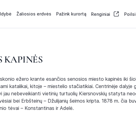
aldybė
Žaliosios erdvės
Pažink kurortą
Renginiai
Poils
 KAPINĖS
konio ežero krante esančios senosios miesto kapinės iki šiol iš
i katalikai, kitoje – miestelio stačiatikiai. Centrinėje dalyje g
 jau nebeveikianti vietinių turtuolių Kiersnovskių statyta neogo
vėsiai bei Erbšteinų – Džulijanių šeimos kripta. 1878 m. čia b
ionio tėvai – Konstantinas ir Adelė.