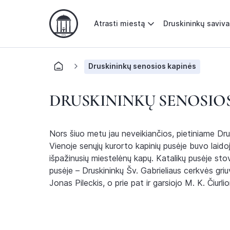
Atrasti miestą
Druskininkų saviv
Druskininkų senosios kapinės
DRUSKININKŲ SENOSIOS
Nors šiuo metu jau neveikiančios, pietiniame Drus
Vienoje senųjų kurorto kapinių pusėje buvo laidojam
išpažinusių miestelėnų kapų. Katalikų pusėje stovi
pusėje – Druskininkų Šv. Gabrieliaus cerkvės griu
Jonas Pileckis, o prie pat ir garsiojo M. K. Čiurl