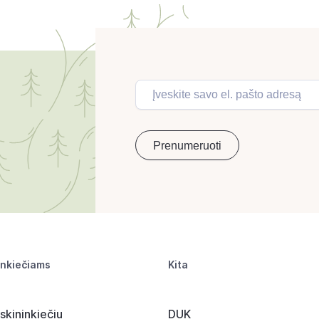
inkiečiams
Kita
skininkiečiu
DUK