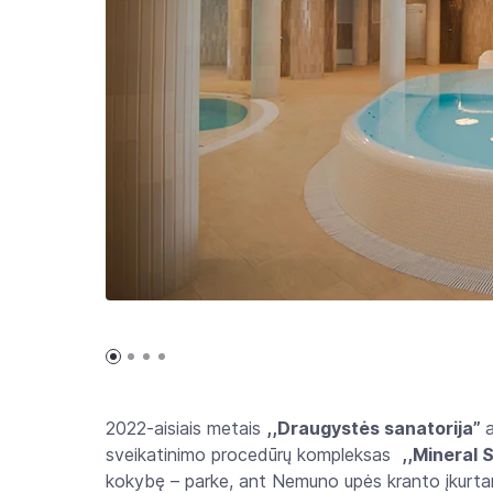
2022-aisiais metais
,,Draugystės sanatorija’’
a
sveikatinimo procedūrų kompleksas
,,Mineral 
kokybę – parke, ant Nemuno upės kranto įkurtame