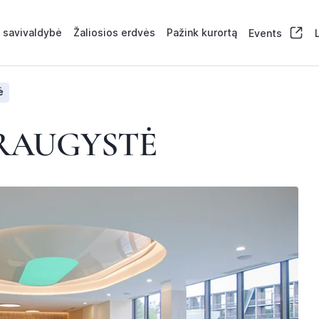
 savivaldybė
Žaliosios erdvės
Pažink kurortą
Events
ė
DRAUGYSTĖ