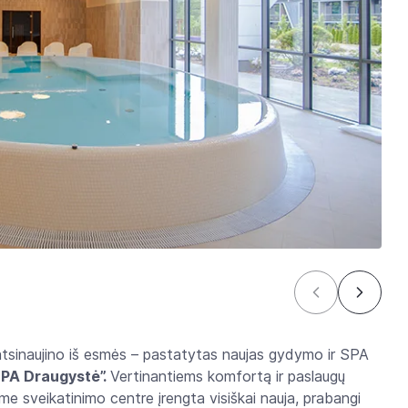
tsinaujino iš esmės – pastatytas naujas gydymo ir SPA
SPA Draugystė’’.
Vertinantiems komfortą ir paslaugų
 sveikatinimo centre įrengta visiškai nauja, prabangi