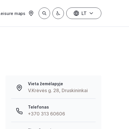
LT
Leisure maps
Vieta žemėlapyje
V.Krėvės g. 28, Druskininkai
Telefonas
+370 313 60606