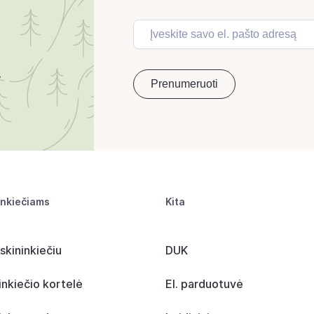
inkiečiams
Kita
skininkiečiu
DUK
inkiečio kortelė
El. parduotuvė