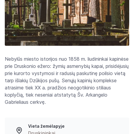
Nebylūs miesto istorijos nuo 1858 m. liudininkai kapinėse
prie Druskonio ežero: žymių asmenybių kapai, prisidėjusių
prie kurorto vystymosi ir radusių paskutinę poilsio vietą
tarp išlakių Dzūkijos pušų. Senųjų kapinių komplekse
atrasime tiek XX a. pradžios neogotikinio stiliaus
koplyčią, tiek neseniai atstatytą Šv. Arkangelo
Gabrieliaus cerkvę.
Vieta žemėlapyje
Druskininkai