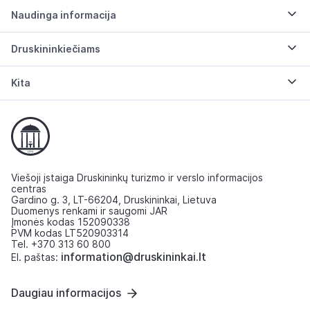
Naudinga informacija
Druskininkiečiams
Kita
Viešoji įstaiga Druskininkų turizmo ir verslo informacijos
centras
Gardino g. 3, LT-66204, Druskininkai, Lietuva
Duomenys renkami ir saugomi JAR
Įmonės kodas 152090338
PVM kodas LT520903314
Tel. +370 313 60 800
information@druskininkai.lt
El. paštas:
Daugiau informacijos