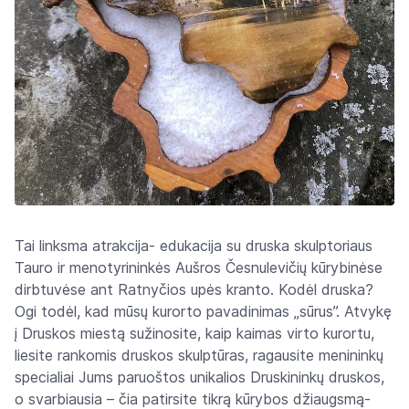
Tai linksma atrakcija- edukacija su druska skulptoriaus
Tauro ir menotyrininkės Aušros Česnulevičių kūrybinėse
dirbtuvėse ant Ratnyčios upės kranto. Kodėl druska?
Ogi todėl, kad mūsų kurorto pavadinimas „sūrus”. Atvykę
į Druskos miestą sužinosite, kaip kaimas virto kurortu,
liesite rankomis druskos skulptūras, ragausite menininkų
specialiai Jums paruoštos unikalios Druskininkų druskos,
o svarbiausia – čia patirsite tikrą kūrybos džiaugsmą-