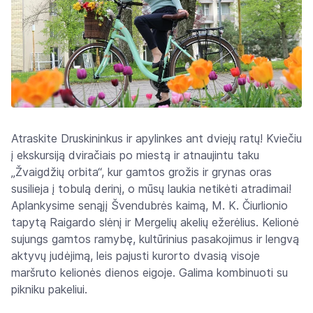
Atraskite Druskininkus ir apylinkes ant dviejų ratų! Kviečiu
į ekskursiją dviračiais po miestą ir atnaujintu taku
„Žvaigdžių orbita“, kur gamtos grožis ir grynas oras
susilieja į tobulą derinį, o mūsų laukia netikėti atradimai!
Aplankysime senąjį Švendubrės kaimą, M. K. Čiurlionio
tapytą Raigardo slėnį ir Mergelių akelių ežerėlius. Kelionė
sujungs gamtos ramybę, kultūrinius pasakojimus ir lengvą
aktyvų judėjimą, leis pajusti kurorto dvasią visoje
maršruto kelionės dienos eigoje. Galima kombinuoti su
pikniku pakeliui.