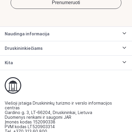
Naudinga informacija
Druskininkiečiams
Kita
Viešoji įstaiga Druskininkų turizmo ir verslo informacijos
centras
Gardino g. 3, LT-66204, Druskininkai, Lietuva
Duomenys renkami ir saugomi JAR
Įmonės kodas 152090338
PVM kodas LT520903314
Tel. +370 313 60 800