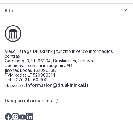
Kita
Viešoji įstaiga Druskininkų turizmo ir verslo informacijos
centras
Gardino g. 3, LT-66204, Druskininkai, Lietuva
Duomenys renkami ir saugomi JAR
Įmonės kodas 152090338
PVM kodas LT520903314
Tel. +370 313 60 800
information@druskininkai.lt
El. paštas:
Daugiau informacijos