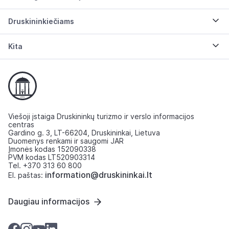
Druskininkiečiams
Kita
Viešoji įstaiga Druskininkų turizmo ir verslo informacijos
centras
Gardino g. 3, LT-66204, Druskininkai, Lietuva
Duomenys renkami ir saugomi JAR
Įmonės kodas 152090338
PVM kodas LT520903314
Tel. +370 313 60 800
information@druskininkai.lt
El. paštas:
Daugiau informacijos