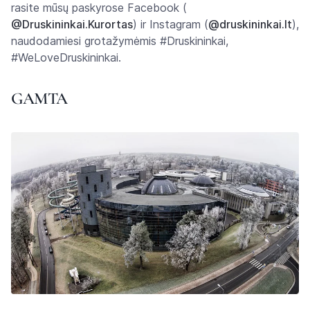
rasite mūsų paskyrose Facebook (
@Druskininkai.Kurortas
) ir Instagram (
@druskininkai.lt
),
naudodamiesi grotažymėmis #Druskininkai,
#WeLoveDruskininkai.
GAMTA