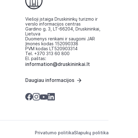
Viešoji įstaiga Druskininkų turizmo ir
verslo informacijos centras
Gardino g. 3, LT-66204, Druskininkai,
Lietuva
Duomenys renkami ir saugomi JAR
Įmonės kodas 152090338
PVM kodas LT520903314
Tel. +370 313 60 800
El. paštas:
information@druskininkai.lt
Daugiau informacijos
Privatumo politika
Slapukų politika