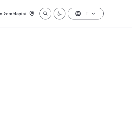
LT
io žemėlapiai