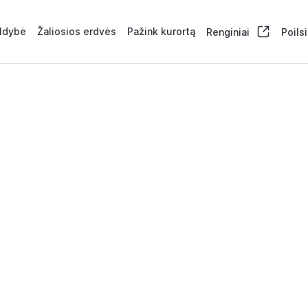
aldybė
Žaliosios erdvės
Pažink kurortą
Renginiai
Poils