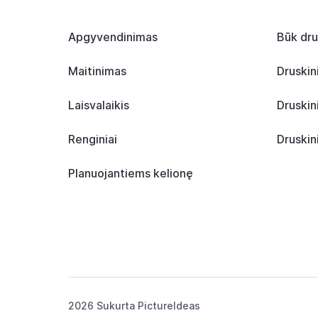
Apgyvendinimas
Būk dru
Maitinimas
Druskin
Laisvalaikis
Druskin
Renginiai
Druskin
Planuojantiems kelionę
2026 Sukurta
PictureIdeas