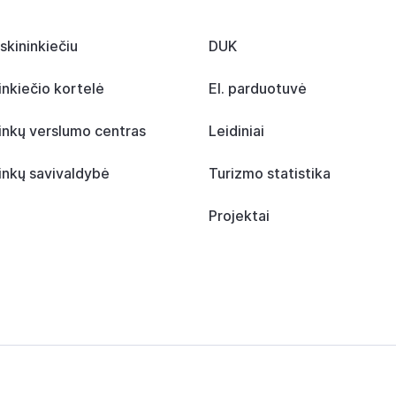
skininkiečiu
DUK
inkiečio kortelė
El. parduotuvė
inkų verslumo centras
Leidiniai
inkų savivaldybė
Turizmo statistika
Projektai